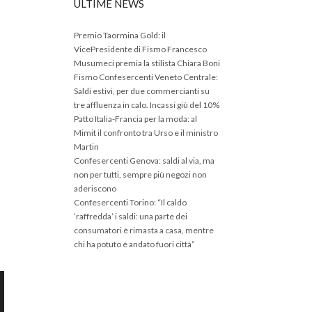
ULTIME NEWS
Premio Taormina Gold: il
VicePresidente di Fismo Francesco
Musumeci premia la stilista Chiara Boni
Fismo Confesercenti Veneto Centrale:
Saldi estivi, per due commercianti su
tre affluenza in calo. Incassi giù del 10%
Patto Italia-Francia per la moda: al
Mimit il confronto tra Urso e il ministro
Martin
Confesercenti Genova: saldi al via, ma
non per tutti, sempre più negozi non
aderiscono
Confesercenti Torino: “Il caldo
‘raffredda’ i saldi: una parte dei
consumatori è rimasta a casa, mentre
chi ha potuto è andato fuori città”