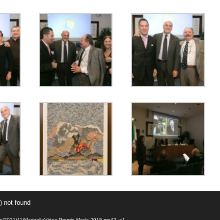
) not found
uploads/2021/11/MarinellaVideo-Premio-Moda-2015.mp4?_=1