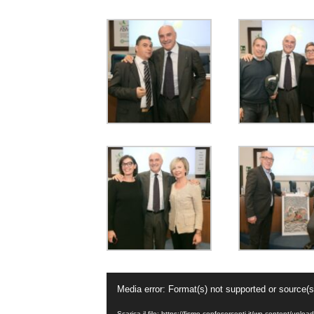
Video
Media error: Format(s) not supported or source(s
Player
Scarica il file: https://fismo.confesercenti.it/wp-content/