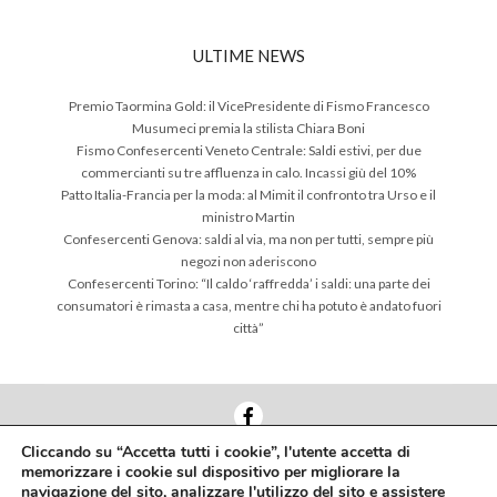
ULTIME NEWS
Premio Taormina Gold: il VicePresidente di Fismo Francesco
Musumeci premia la stilista Chiara Boni
Fismo Confesercenti Veneto Centrale: Saldi estivi, per due
commercianti su tre affluenza in calo. Incassi giù del 10%
Patto Italia-Francia per la moda: al Mimit il confronto tra Urso e il
ministro Martin
Confesercenti Genova: saldi al via, ma non per tutti, sempre più
negozi non aderiscono
Confesercenti Torino: “Il caldo ‘raffredda’ i saldi: una parte dei
consumatori è rimasta a casa, mentre chi ha potuto è andato fuori
città”
Cliccando su “Accetta tutti i cookie”, l'utente accetta di
memorizzare i cookie sul dispositivo per migliorare la
Via Nazionale, 60 00184 Roma
navigazione del sito, analizzare l'utilizzo del sito e assistere