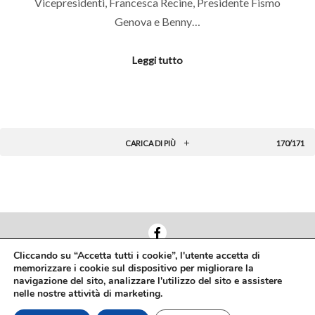
Vicepresidenti, Francesca Recine, Presidente Fismo
Genova e Benny…
Leggi tutto
CARICA DI PIÙ
170/171
Cliccando su “Accetta tutti i cookie”, l'utente accetta di
memorizzare i cookie sul dispositivo per migliorare la
Via Nazionale, 60 00184 Roma
navigazione del sito, analizzare l'utilizzo del sito e assistere
Tel. 06 4725428
nelle nostre attività di marketing.
fismo@confesercenti.it